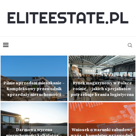
Pilnie sprzedam mieszkanie –
Rynek magazynowy w Polsce
Kompleksowy przewodnik
rośnie — jakich specjalistów
sprzedaży nieruchomości
potrzebuje branża logistyczna
Darmowa wycena
Wniosek o warunki zabudowy
nieruchomości kalkulator –
wzór – kompletny przewodnik