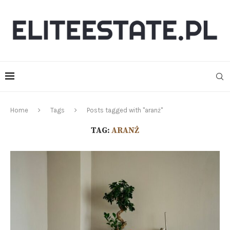
Home
Tags
Posts tagged with "aranż"
TAG:
ARANŻ