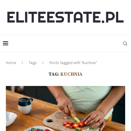
Home
Tags
Posts tagged with "kuchnia"
TAG:
KUCHNIA