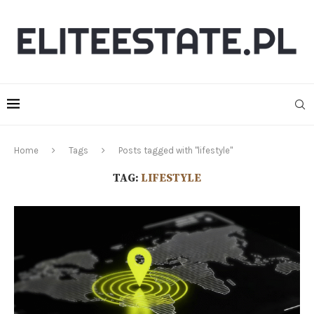
Home
Tags
Posts tagged with "lifestyle"
TAG:
LIFESTYLE