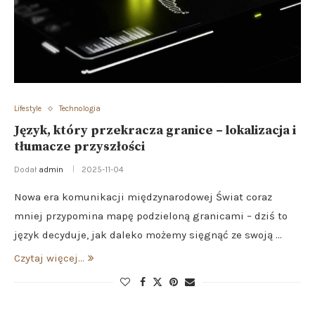
Lifestyle
Technologia
Język, który przekracza granice – lokalizacja i
tłumacze przyszłości
Dodał
admin
2025-11-04
Nowa era komunikacji międzynarodowej Świat coraz
mniej przypomina mapę podzieloną granicami – dziś to
język decyduje, jak daleko możemy sięgnąć ze swoją …
Czytaj więcej...