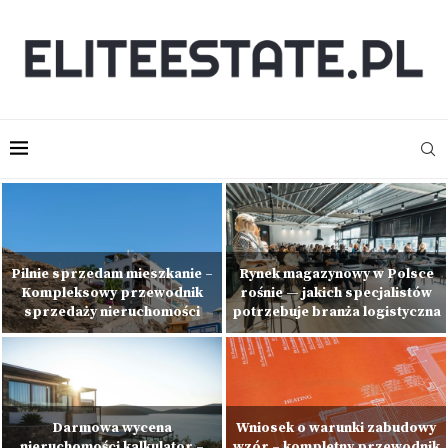
Pilnie sprzedam mieszkanie –
Rynek magazynowy w Polsce
Kompleksowy przewodnik
rośnie — jakich specjalistów
sprzedaży nieruchomości
potrzebuje branża logistyczna
Darmowa wycena
Wniosek o warunki zabudowy
nieruchomości kalkulator –
wzór – kompletny przewodnik